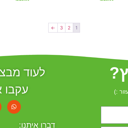
←
3
2
1
ץ?
לעוד מבצע
עקבו א
ור :)
דברו איתנו: